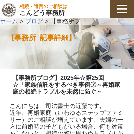
相続・遺言のご相談は
こんどう事務所
ホーム
ブログ
【事務所ブログ】2025年☆第25回☆「家族信託をするべき事例⑦～再婚家庭の相続トラブルを未然に防ぐ～
>
>
【事務所_記事詳細】
【事務所ブログ】2025年☆第25回
☆「家族信託をするべき事例⑦～再婚家
庭の相続トラブルを未然に防ぐ～
こんにちは、司法書士の近藤です。

近年、再婚家庭（いわゆるステップファミ
リー）のご相談が増えています。夫婦の一
方に前婚時の子どもがいる場合、何も対策
をしないと、相続の際に思わぬトラブルが