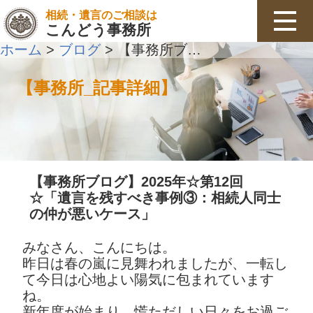
相続・遺言のご相談は
こんどう事務所
ホーム
ブログ
【事務所ブログ】2025年☆第12回☆「遺言を残すべき事例③：相続人同士の仲が悪いケース」
>
>
【事務所_記事詳細】
【事務所ブログ】2025年☆第12回
☆「遺言を残すべき事例③：相続人同士
の仲が悪いケース」
みなさん、こんにちは。
昨日は春の嵐に見舞われましたが、一転し
て今日は心地よい陽気に包まれています
ね。
新年度が始まり、慌ただしい日々をお過ご