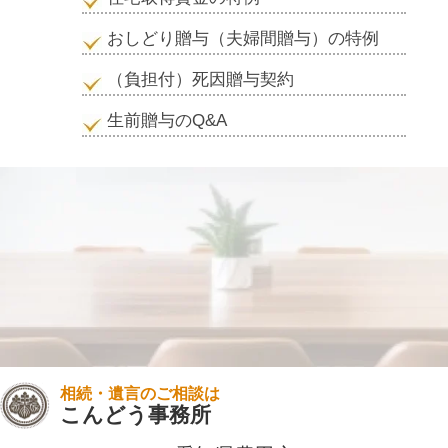
おしどり贈与（夫婦間贈与）の特例
（負担付）死因贈与契約
生前贈与のQ&A
相続・遺言のご相談は
こんどう事務所